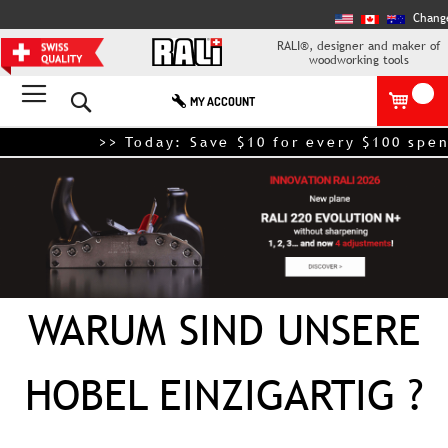
Chang
RALI®, designer and maker of
woodworking tools
Search
MY ACCOUNT
>> Today: Save $10 for every $100 spent
WARUM SIND UNSERE
HOBEL EINZIGARTIG ?