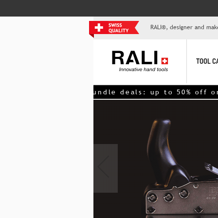
RALI®, designer and mak
TOOL C
>> Bundle deals: up to 50% off on 2nd
‹