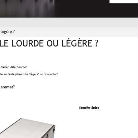
 légère ?
LE LOURDE OU LÉGÈRE ?
d'acier, dite "lourde"
lle en taule pliée dite "légère" ou "monobloc"
x gammes?
Semelle légère