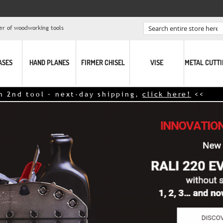
er of woodworking tools
Search
ASES
HAND PLANES
FIRMER CHISEL
VISE
METAL CUTT
 tool – next-day shipping,
click here!
<<