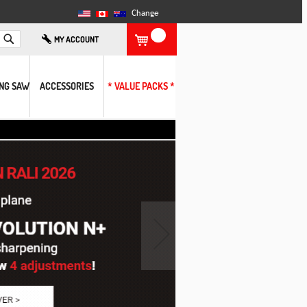
Change
Search
MY ACCOUNT
ING SAW
ACCESSORIES
* VALUE PACKS *
›