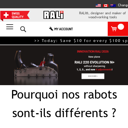
Chang
RALI®, designer and maker of
woodworking tools
Search
MY ACCOUNT
>> Today: Save $10 for every $100 spe
Pourquoi nos rabots
sont-ils différents ?